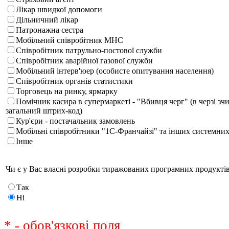
Лікар швидкої допомоги
Дільничний лікар
Патронажна сестра
Мобільний співробітник МНС
Співробітник патрульно-постової служби
Співробітник аварійної газової служби
Мобільний інтерв'юер (особисте опитування населення)
Співробітник органів статистики
Торговець на ринку, ярмарку
Помічник касира в супермаркеті - "Вбивця черг" (в черзі зч
загальний штрих-код)
Кур'єри - постачальник замовлень
Мобільні співробітники "1С-Франчайзі" та інших системних
Iнше
Чи є у Вас власні розробки тиражованих програмних продукті
Так
Нi
*
- обов'язкові поля