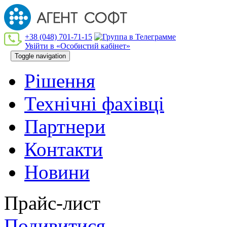
+38 (048) 701-71-15
Увійти в «Особистий кабінет»
Toggle navigation
Рішення
Технiчнi фахiвцi
Партнери
Контакти
Новини
Прайс-лист
Подивитися