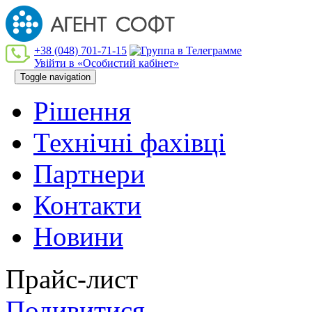
+38 (048) 701-71-15
Увійти в «Особистий кабінет»
Toggle navigation
Рішення
Технiчнi фахiвцi
Партнери
Контакти
Новини
Прайс-лист
Подивитися