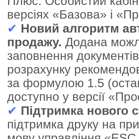
Плюс: Особистий кабін
версіях «Базова» і «
✔
Новий алгоритм ав
продажу.
Додана можл
заповнення документі
розрахунку рекомендов
за формулою 1.5 (оста
доступно у версії «Пр
✔
Підтримка нового с
підтримка друку на пр
мову управління «ESC 