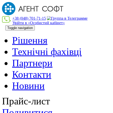
+38 (048) 701-71-15
Увійти в «Особистий кабінет»
Toggle navigation
Рішення
Технiчнi фахiвцi
Партнери
Контакти
Новини
Прайс-лист
Подивитися