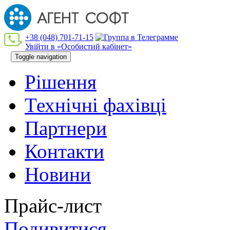
+38 (048) 701-71-15
Увійти в «Особистий кабінет»
Toggle navigation
Рішення
Технiчнi фахiвцi
Партнери
Контакти
Новини
Прайс-лист
Подивитися