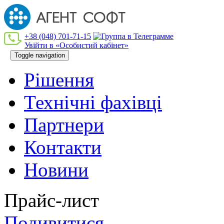
+38 (048) 701-71-15
Увійти в «Особистий кабінет»
Toggle navigation
Рішення
Технiчнi фахiвцi
Партнери
Контакти
Новини
Прайс-лист
Подивитися