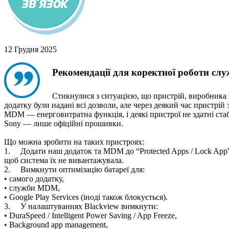
12 Грудня 2025
Рекомендації для коректної роботи с
Стикнулися з ситуацією, що пристрій, виробника
додатку були надані всі дозволи, але через деякий час пристрі
MDM — енерговитратна функція, і деякі пристрої не здатні ста
Sony — лише офіційні прошивки.
Що можна зробити на таких пристроях:
1.
Додати наш додаток та MDM до “Protected Apps / Lock App
щоб система їх не вивантажувала.
2.
Вимкнути оптимізацію батареї для:
• самого додатку,
• служби MDM,
• Google Play Services (іноді також блокується).
3.
У налаштуваннях Blackview вимкнути:
• DuraSpeed / Intelligent Power Saving / App Freeze,
• Background app management,