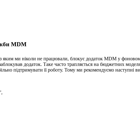
лужби MDM
 з яким ми ніколи не працювали, блокує додаток MDM у фоновому
й заблокував додаток. Таке часто трапляється на бюджетних моде
більно підтримувати її роботу. Тому ми рекомендуємо наступні ви
”,