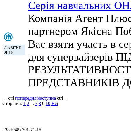
Серія навчальних ОН
Компанія Агент Плюс
партнером Якісна По
Вас взяти участь в с
7 Квітня
2016
для супервайзерів
РЕЗУЛЬТАТИВНОСТ
ПРЕДСТАВНИКІВ Д
←
ctrl
попередня
наступна
ctrl
→
Сторінки:
1
2
...
7
8
9
10
Всi
+38 (048) 701-71-15